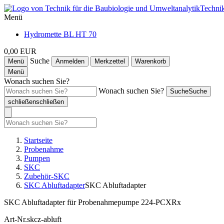
Technik
Menü
Hydromette BL HT 70
0,00 EUR
Suche
Menü
Anmelden
Merkzettel
Warenkorb
Menü
Wonach suchen Sie?
Wonach suchen Sie?
Suche
Suche
schließen
schließen
Startseite
Probenahme
Pumpen
SKC
Zubehör-SKC
SKC Abluftadapter
SKC Abluftadapter
SKC Abluftadapter für Probenahmepumpe 224-PCXRx
Art-Nr.
skcz-abluft