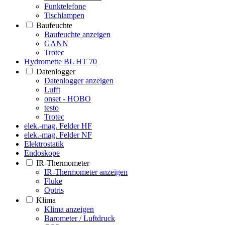
Funktelefone
Tischlampen
Baufeuchte
Baufeuchte anzeigen
GANN
Trotec
Hydromette BL HT 70
Datenlogger
Datenlogger anzeigen
Lufft
onset - HOBO
testo
Trotec
elek.-mag. Felder HF
elek.-mag. Felder NF
Elektrostatik
Endoskope
IR-Thermometer
IR-Thermometer anzeigen
Fluke
Optris
Klima
Klima anzeigen
Barometer / Luftdruck