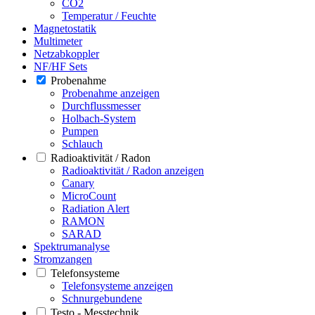
CO2
Temperatur / Feuchte
Magnetostatik
Multimeter
Netzabkoppler
NF/HF Sets
Probenahme
Probenahme anzeigen
Durchflussmesser
Holbach-System
Pumpen
Schlauch
Radioaktivität / Radon
Radioaktivität / Radon anzeigen
Canary
MicroCount
Radiation Alert
RAMON
SARAD
Spektrumanalyse
Stromzangen
Telefonsysteme
Telefonsysteme anzeigen
Schnurgebundene
Testo - Messtechnik