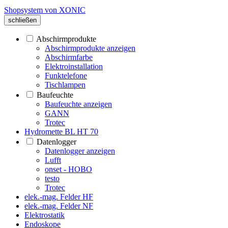
Shopsystem von XONIC
schließen
Abschirmprodukte
Abschirmprodukte anzeigen
Abschirmfarbe
Elektroinstallation
Funktelefone
Tischlampen
Baufeuchte
Baufeuchte anzeigen
GANN
Trotec
Hydromette BL HT 70
Datenlogger
Datenlogger anzeigen
Lufft
onset - HOBO
testo
Trotec
elek.-mag. Felder HF
elek.-mag. Felder NF
Elektrostatik
Endoskope