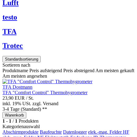
Lufft
testo
TFA
Trotec
Standardsortierung
Sortieren nach
Produktname
Preis aufsteigend
Preis absteigend
Am meisten gekauft
Am meisten angesehen
TFA Dostmann
TFA "Comfort Control" Thermohygrometer
23,90 EUR
/ St.
inkl. 19% USt.
zzgl.
Versand
3-4 Tage (Standard) **
Warenkorb
1
-
1
/
1
Produkten
Kategorienauswahl
Abschirmprodukte
Baufeuchte
Datenlogger
elek.-mag. Felder HF