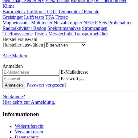
elek.-mag. Felder NF
Elektrostatik
Endoskope
IR-Thermometer
Klima
Barometer / Luftdruck
CO2
Temperatur / Feuchte
Greisinger
Lufft
testo
TFA
Trotec
Magnetostatik
Multimeter
Netzabkoppler
NF/HF Sets
Probenahme
Radioaktivität / Radon
Spektrumanalyse
Stromzangen
Telefonsysteme
Testo - Messtechnik
Transportbehälter
Herstellerauswahl
Hersteller auswählen
Alle Marken
Anmelden
E-Mailadresse
Passwort
Passwort vergessen?
Anmelden
Neukunde?
Hier gehts zur Anmeldung.
Informationen
Widerrufsrecht
Versandkosten
Datenschutz