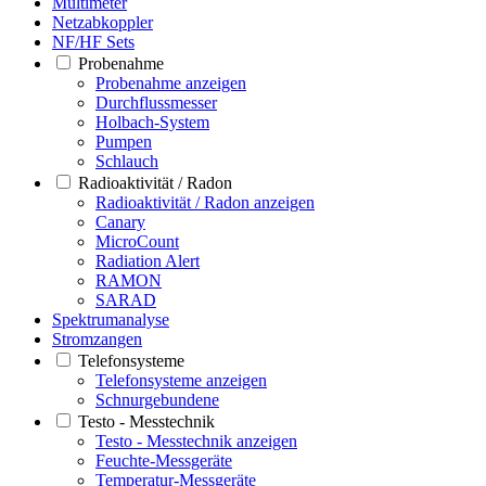
Multimeter
Netzabkoppler
NF/HF Sets
Probenahme
Probenahme anzeigen
Durchflussmesser
Holbach-System
Pumpen
Schlauch
Radioaktivität / Radon
Radioaktivität / Radon anzeigen
Canary
MicroCount
Radiation Alert
RAMON
SARAD
Spektrumanalyse
Stromzangen
Telefonsysteme
Telefonsysteme anzeigen
Schnurgebundene
Testo - Messtechnik
Testo - Messtechnik anzeigen
Feuchte-Messgeräte
Temperatur-Messgeräte