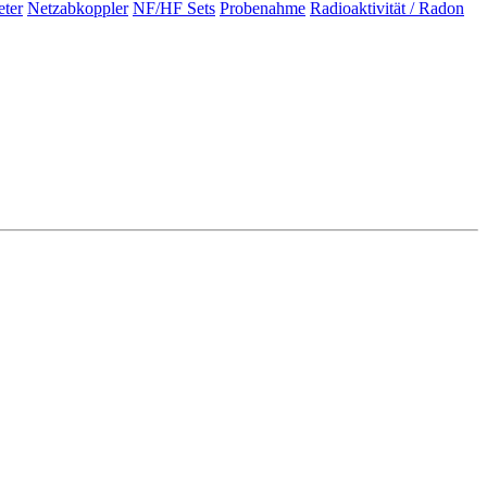
eter
Netzabkoppler
NF/HF Sets
Probenahme
Radioaktivität / Radon