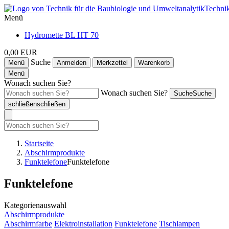
Technik
Menü
Hydromette BL HT 70
0,00 EUR
Suche
Menü
Anmelden
Merkzettel
Warenkorb
Menü
Wonach suchen Sie?
Wonach suchen Sie?
Suche
Suche
schließen
schließen
Startseite
Abschirmprodukte
Funktelefone
Funktelefone
Funktelefone
Kategorienauswahl
Abschirmprodukte
Abschirmfarbe
Elektroinstallation
Funktelefone
Tischlampen