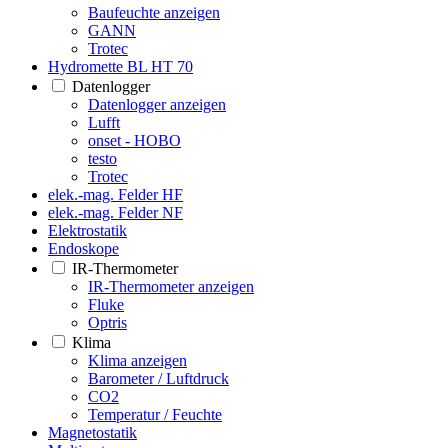
Baufeuchte anzeigen
GANN
Trotec
Hydromette BL HT 70
Datenlogger
Datenlogger anzeigen
Lufft
onset - HOBO
testo
Trotec
elek.-mag. Felder HF
elek.-mag. Felder NF
Elektrostatik
Endoskope
IR-Thermometer
IR-Thermometer anzeigen
Fluke
Optris
Klima
Klima anzeigen
Barometer / Luftdruck
CO2
Temperatur / Feuchte
Magnetostatik