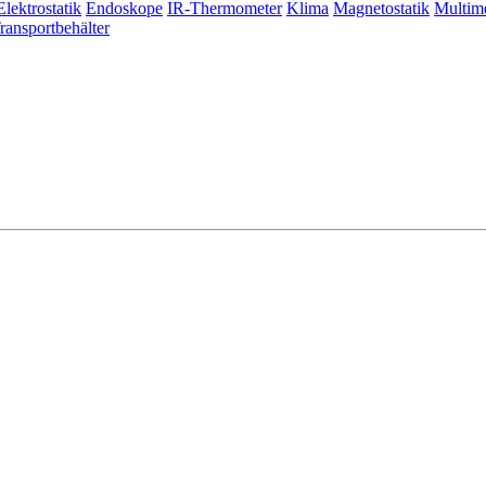
Elektrostatik
Endoskope
IR-Thermometer
Klima
Magnetostatik
Multim
ransportbehälter