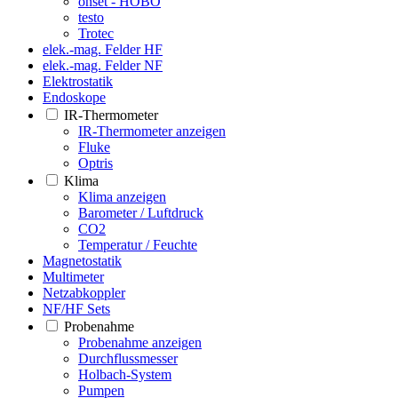
onset - HOBO
testo
Trotec
elek.-mag. Felder HF
elek.-mag. Felder NF
Elektrostatik
Endoskope
IR-Thermometer
IR-Thermometer anzeigen
Fluke
Optris
Klima
Klima anzeigen
Barometer / Luftdruck
CO2
Temperatur / Feuchte
Magnetostatik
Multimeter
Netzabkoppler
NF/HF Sets
Probenahme
Probenahme anzeigen
Durchflussmesser
Holbach-System
Pumpen