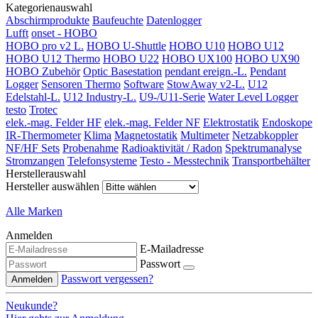
Kategorienauswahl
Abschirmprodukte
Baufeuchte
Datenlogger
Lufft
onset - HOBO
HOBO pro v2 L.
HOBO U-Shuttle
HOBO U10
HOBO U12
HOBO U12 Thermo
HOBO U22
HOBO UX100
HOBO UX90
HOBO Zubehör
Optic Basestation
pendant ereign.-L.
Pendant
Logger
Sensoren Thermo
Software
StowAway v2-L.
U12
Edelstahl-L.
U12 Industry-L.
U9-/U11-Serie
Water Level Logger
testo
Trotec
elek.-mag. Felder HF
elek.-mag. Felder NF
Elektrostatik
Endoskope
IR-Thermometer
Klima
Magnetostatik
Multimeter
Netzabkoppler
NF/HF Sets
Probenahme
Radioaktivität / Radon
Spektrumanalyse
Stromzangen
Telefonsysteme
Testo - Messtechnik
Transportbehälter
Herstellerauswahl
Hersteller auswählen
Alle Marken
Anmelden
E-Mailadresse
Passwort
Passwort vergessen?
Anmelden
Neukunde?