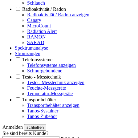
Schlauch
Radioaktivität / Radon
Radioaktivität / Radon anzeigen
Canary
MicroCount
Radiation Alert
RAMON
SARAD
Spektrumanalyse
Stromzangen
Telefonsysteme
Telefonsysteme anzeigen
Schnurgebundene
Testo - Messtechnik
Testo - Messtechnik anzeigen
Feuchte-Messgeräte
Temperatur-Messgeräte
Transportbehälter
Transportbehälter anzeigen
Tanos-Systainer
Tanos-Zubehör
Anmelden
schließen
Sie sind bereits Kunde?