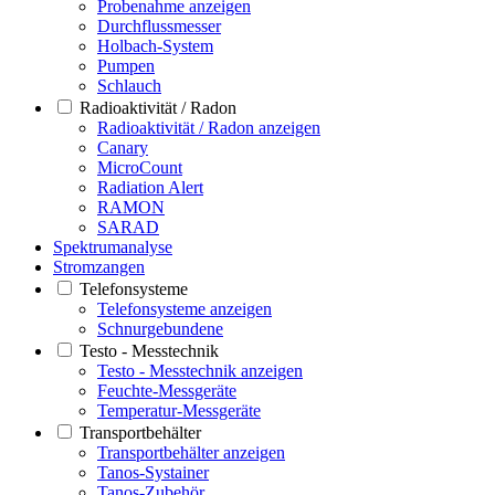
Probenahme anzeigen
Durchflussmesser
Holbach-System
Pumpen
Schlauch
Radioaktivität / Radon
Radioaktivität / Radon anzeigen
Canary
MicroCount
Radiation Alert
RAMON
SARAD
Spektrumanalyse
Stromzangen
Telefonsysteme
Telefonsysteme anzeigen
Schnurgebundene
Testo - Messtechnik
Testo - Messtechnik anzeigen
Feuchte-Messgeräte
Temperatur-Messgeräte
Transportbehälter
Transportbehälter anzeigen
Tanos-Systainer
Tanos-Zubehör