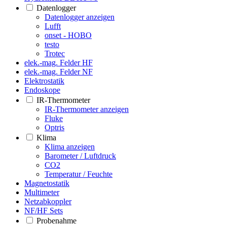
Datenlogger
Datenlogger anzeigen
Lufft
onset - HOBO
testo
Trotec
elek.-mag. Felder HF
elek.-mag. Felder NF
Elektrostatik
Endoskope
IR-Thermometer
IR-Thermometer anzeigen
Fluke
Optris
Klima
Klima anzeigen
Barometer / Luftdruck
CO2
Temperatur / Feuchte
Magnetostatik
Multimeter
Netzabkoppler
NF/HF Sets
Probenahme