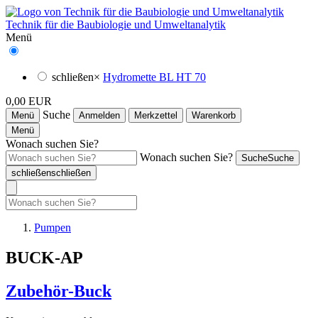
Technik für die Baubiologie und Umweltanalytik
Menü
schließen
×
Hydromette BL HT 70
0,00 EUR
Suche
Menü
Anmelden
Merkzettel
Warenkorb
Menü
Wonach suchen Sie?
Wonach suchen Sie?
Suche
Suche
schließen
schließen
Pumpen
BUCK-AP
Zubehör-Buck