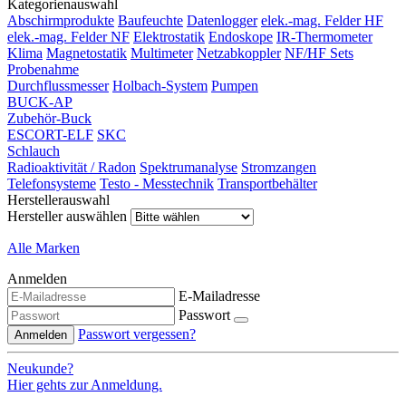
Kategorienauswahl
Abschirmprodukte
Baufeuchte
Datenlogger
elek.-mag. Felder HF
elek.-mag. Felder NF
Elektrostatik
Endoskope
IR-Thermometer
Klima
Magnetostatik
Multimeter
Netzabkoppler
NF/HF Sets
Probenahme
Durchflussmesser
Holbach-System
Pumpen
BUCK-AP
Zubehör-Buck
ESCORT-ELF
SKC
Schlauch
Radioaktivität / Radon
Spektrumanalyse
Stromzangen
Telefonsysteme
Testo - Messtechnik
Transportbehälter
Herstellerauswahl
Hersteller auswählen
Alle Marken
Anmelden
E-Mailadresse
Passwort
Passwort vergessen?
Anmelden
Neukunde?
Hier gehts zur Anmeldung.