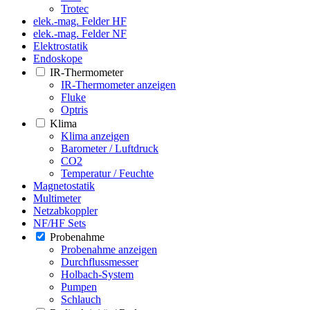
Trotec
elek.-mag. Felder HF
elek.-mag. Felder NF
Elektrostatik
Endoskope
IR-Thermometer
IR-Thermometer anzeigen
Fluke
Optris
Klima
Klima anzeigen
Barometer / Luftdruck
CO2
Temperatur / Feuchte
Magnetostatik
Multimeter
Netzabkoppler
NF/HF Sets
Probenahme
Probenahme anzeigen
Durchflussmesser
Holbach-System
Pumpen
Schlauch