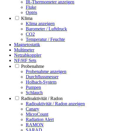
IR-Thermometer anzeigen
Fluke
Optris
Klima
Klima anzeigen
Barometer / Luftdruck
CO2
Temperatur / Feuchte
Magnetostatik
Multimeter
Netzabkoppler
NF/HF Sets
Probenahme
Probenahme anzeigen
Durchflussmesser
Holbach-System
Pumpen
Schlauch
Radioaktivität / Radon
Radioaktivität / Radon anzeigen
Canary
MicroCount
Radiation Alert
RAMON
SARAD