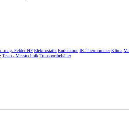
k.-mag. Felder NF
Elektrostatik
Endoskope
IR-Thermometer
Klima
Ma
e
Testo - Messtechnik
Transportbehälter