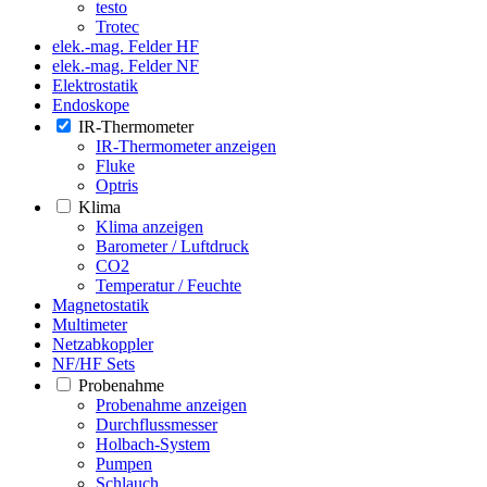
testo
Trotec
elek.-mag. Felder HF
elek.-mag. Felder NF
Elektrostatik
Endoskope
IR-Thermometer
IR-Thermometer anzeigen
Fluke
Optris
Klima
Klima anzeigen
Barometer / Luftdruck
CO2
Temperatur / Feuchte
Magnetostatik
Multimeter
Netzabkoppler
NF/HF Sets
Probenahme
Probenahme anzeigen
Durchflussmesser
Holbach-System
Pumpen
Schlauch