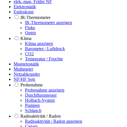
elek.-mag. Felder NF
Elektrostatik
Endoskope
IR-Thermometer
IR-Thermometer anzeigen
Fluke
Optris
Klima
Klima anzeigen
Barometer / Luftdruck
CO2
Temperatur / Feuchte
Magnetostatik
Multimeter
Netzabkoppler
NF/HF Sets
Probenahme
Probenahme anzeigen
Durchflussmesser
Holbach-System
Pumpen
Schlauch
Radioaktivität / Radon
Radioaktivität / Radon anzeigen
Canary