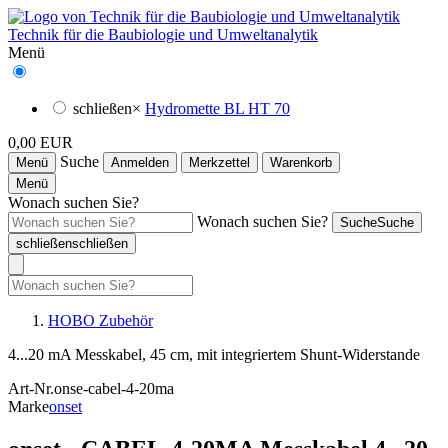
Technik für die Baubiologie und Umweltanalytik
Menü
schließen
×
Hydromette BL HT 70
0,00 EUR
Suche
Menü
Anmelden
Merkzettel
Warenkorb
Menü
Wonach suchen Sie?
Wonach suchen Sie?
Suche
Suche
schließen
schließen
HOBO Zubehör
4...20 mA Messkabel, 45 cm, mit integriertem Shunt-Widerstande
Art-Nr.
onse-cabel-4-20ma
Marke
onset