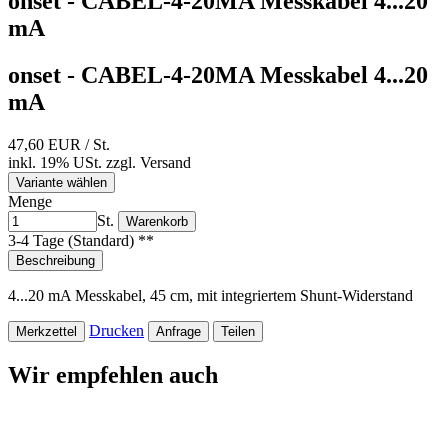
onset - CABEL-4-20MA Messkabel 4...20
mA
onset - CABEL-4-20MA Messkabel 4...20
mA
47,60 EUR
/ St.
inkl. 19% USt.
zzgl.
Versand
Variante wählen
Menge
St.
Warenkorb
3-4 Tage (Standard) **
Beschreibung
4...20 mA Messkabel, 45 cm, mit integriertem Shunt-Widerstand
Drucken
Merkzettel
Anfrage
Teilen
Wir empfehlen auch