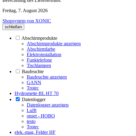
Berechnung des Liefertermins.
Freitag, 7. August 2026
Shopsystem von XONIC
schließen
Abschirmprodukte
Abschirmprodukte anzeigen
Abschirmfarbe
Elektroinstallation
Funktelefone
Tischlampen
Baufeuchte
Baufeuchte anzeigen
GANN
Trotec
Hydromette BL HT 70
Datenlogger
Datenlogger anzeigen
Lufft
onset - HOBO
testo
Trotec
elek.-mag. Felder HF