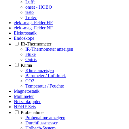
Lufft
onset - HOBO
testo
Trotec
elek.-mag. Felder HF
elek.-mag. Felder NF
Elektrostatik
Endoskope
IR-Thermometer
IR-Thermometer anzeigen
Fluke
Optris
Klima
Klima anzeigen
Barometer / Luftdruck
CO2
Temperatur / Feuchte
Magnetostatik
Multimeter
Netzabkoppler
NF/HF Sets
Probenahme
Probenahme anzeigen
Durchflussmesser
Holbach-System