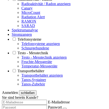
Radioaktivität / Radon anzeigen
Canary
MicroCount
Radiation Alert
RAMON
SARAD
Spektrumanalyse
Stromzangen
Telefonsysteme
Telefonsysteme anzeigen
Schnurgebundene
Testo - Messtechnik
Testo - Messtechnik anzeigen
Feuchte-Messgeräte
Temperatur-Messgeräte
Transportbehälter
Transportbehälter anzeigen
Tanos-Systainer
Tanos-Zubehör
Anmelden
schließen
Sie sind bereits Kunde?
E-Mailadresse
Passwort