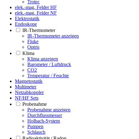
Trotec
elek.-mag. Felder HF
elek.-mag. Felder NF
Elektrostatik
Endoskope
IR-Thermometer
IR-Thermometer anzeigen
Fluke
Optris
Klima
Klima anzeigen
Barometer / Luftdruck
CO2
Temperatur / Feuchte
Magnetostatik
Multimeter
Netzabkoppler
NF/HF Sets
Probenahme
Probenahme anzeigen
Durchflussmesser
Holbach-System
Pumpen
Schlauch
Radioaktivität / Radon