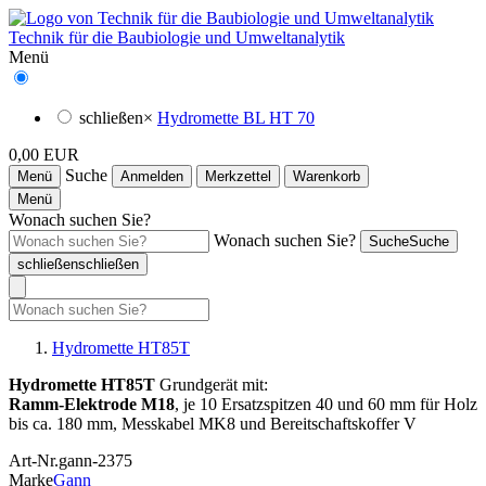
Technik für die Baubiologie und Umweltanalytik
Menü
schließen
×
Hydromette BL HT 70
0,00 EUR
Suche
Menü
Anmelden
Merkzettel
Warenkorb
Menü
Wonach suchen Sie?
Wonach suchen Sie?
Suche
Suche
schließen
schließen
Hydromette HT85T
Hydromette HT85T
Grundgerät mit:
Ramm-Elektrode M18
, je 10 Ersatzspitzen 40 und 60 mm für Holz
bis ca. 180 mm, Messkabel MK8 und Bereitschaftskoffer V
Art-Nr.
gann-2375
Marke
Gann