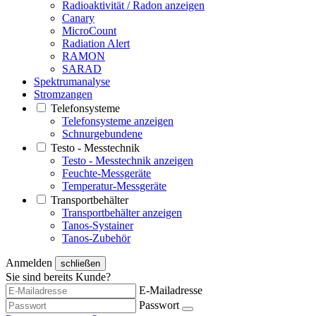
Radioaktivität / Radon anzeigen
Canary
MicroCount
Radiation Alert
RAMON
SARAD
Spektrumanalyse
Stromzangen
Telefonsysteme
Telefonsysteme anzeigen
Schnurgebundene
Testo - Messtechnik
Testo - Messtechnik anzeigen
Feuchte-Messgeräte
Temperatur-Messgeräte
Transportbehälter
Transportbehälter anzeigen
Tanos-Systainer
Tanos-Zubehör
Anmelden
schließen
Sie sind bereits Kunde?
E-Mailadresse
Passwort