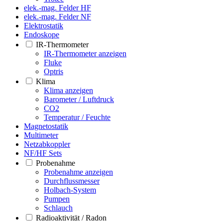
elek.-mag. Felder HF
elek.-mag. Felder NF
Elektrostatik
Endoskope
IR-Thermometer
IR-Thermometer anzeigen
Fluke
Optris
Klima
Klima anzeigen
Barometer / Luftdruck
CO2
Temperatur / Feuchte
Magnetostatik
Multimeter
Netzabkoppler
NF/HF Sets
Probenahme
Probenahme anzeigen
Durchflussmesser
Holbach-System
Pumpen
Schlauch
Radioaktivität / Radon