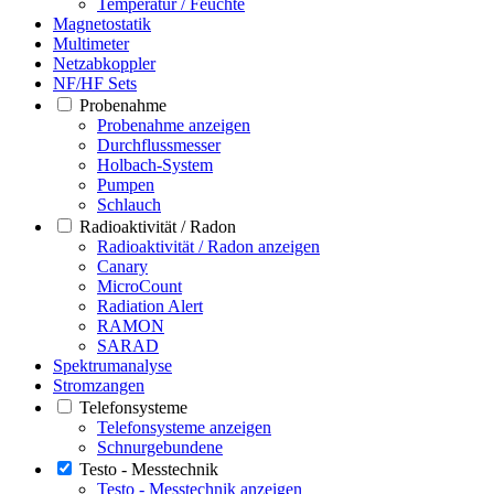
Temperatur / Feuchte
Magnetostatik
Multimeter
Netzabkoppler
NF/HF Sets
Probenahme
Probenahme anzeigen
Durchflussmesser
Holbach-System
Pumpen
Schlauch
Radioaktivität / Radon
Radioaktivität / Radon anzeigen
Canary
MicroCount
Radiation Alert
RAMON
SARAD
Spektrumanalyse
Stromzangen
Telefonsysteme
Telefonsysteme anzeigen
Schnurgebundene
Testo - Messtechnik
Testo - Messtechnik anzeigen